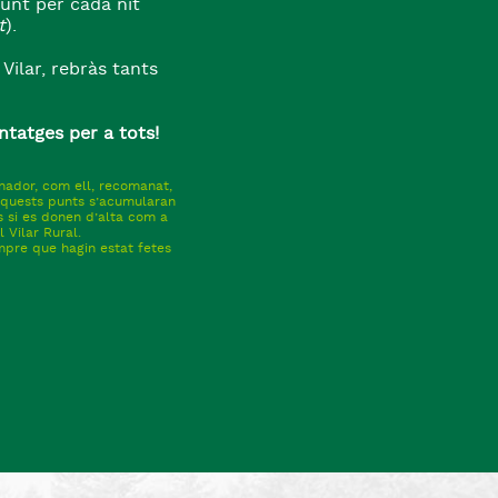
punt per cada nit
t
).
Vilar, rebràs tants
ntatges per a tots!
anador, com ell, recomanat,
Aquests punts s’acumularan
 si es donen d’alta com a
 Vilar Rural.
mpre que hagin estat fetes