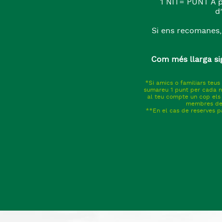
1 NIT= PUNT A pa
d
Si ens recomanes, 
Com més llarga sig
*Si amics o familiars teus
sumareu 1 punt per cada n
al teu compte un cop els
membres del 
**En el cas de reserves p