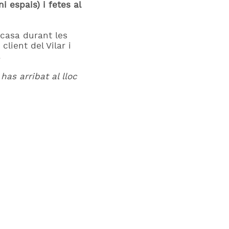
i espais) i fetes al
 casa durant les
lient del Vilar i
.
has arribat al lloc