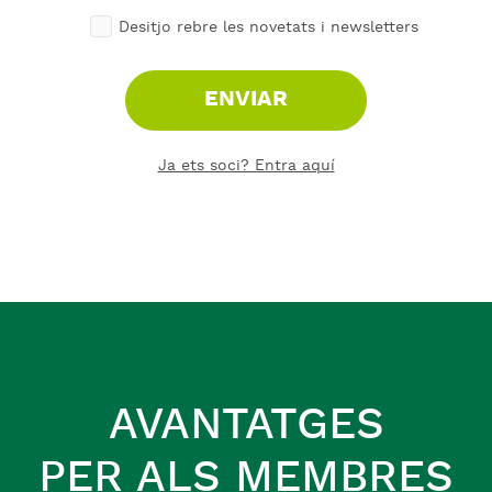
Desitjo rebre les novetats i newsletters
ENVIAR
Ja ets soci? Entra aquí
AVANTATGES
PER ALS MEMBRES