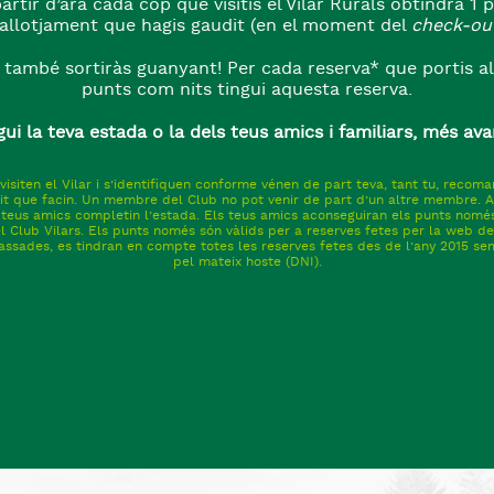
rtir d’ara cada cop que visitis el Vilar Rurals obtindrà 1 
’allotjament que hagis gaudit (en el moment del
check-ou
també sortiràs guanyant! Per cada reserva* que portis al 
punts com nits tingui aquesta reserva.
ui la teva estada o la dels teus amics i familiars, més ava
 visiten el Vilar i s’identifiquen conforme vénen de part teva, tant tu, recom
it que facin. Un membre del Club no pot venir de part d’un altre membre. 
 teus amics completin l’estada. Els teus amics aconseguiran els punts només
Club Vilars. Els punts només són vàlids per a reserves fetes per la web del
assades, es tindran en compte totes les reserves fetes des de l’any 2015 se
pel mateix hoste (DNI).